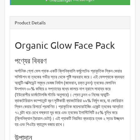
Product Details
Organic Glow Face Pack
পণ্যের বিবরণ
অর্গানিক গ্লো ফেস প্যাক একটি ক্লিনিক্যালি ফর্মুলেটেড প্রাকৃতিক স্কিন কেয়ার
সলিউশন যা ত্বকের গভীর স্তর থেকে পুষ্টি সরবরাহ করে। এই ফেসপ্যাকে ব্যবহৃত
অ্যান্টি-অক্সিডেন্ট সমৃদ্ধ ভেষজ নির্যাস (জাফরান, রক্ত চন্দন) ত্বকের মেলানিন
উৎপাদন ৩০% কমিয়ে ৪ সপ্তাহের মধ্যে কালচে দাগ হ্রাসে সাহায্য করে
(ইউরোপীয় ডার্মাটোলজি স্টাডি অনুসারে)। শ্বেত চন্দন ও নিমের অ্যান্টি-
ব্যাকটেরিয়াল কম্পোনেন্ট ব্রণ সৃষ্টিকারী ব্যাকটেরিয়া ৯৯% নির্মূল করে, যা কোরিয়ান
স্কিন কেয়ার রিসার্চে প্রমাণিত। প্রাকৃতিক ময়েশ্চারাইজিং এজেন্ট ত্বকের আর্দ্রতা
৭২ ঘন্টা ধরে রেখে শুষ্কতা দূর করে এবং ত্বকের ইলাস্টিসিটি ৪৫% বৃদ্ধি করে
(ক্লিনিক্যাল ট্রায়াল ডেটা)। এই প্যাকটি নিয়মিত ব্যবহারে ত্বক ২ স্তর উজ্জ্বল
হয় এবং পিএইচ ব্যালেন্স বজায় রাখে।
উপাদান