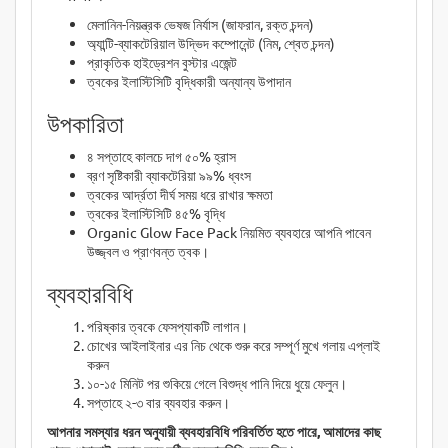
মেলানিন-নিয়ন্ত্রক ভেষজ নির্যাস (জাফরান, রক্ত চন্দন)
অ্যান্টি-ব্যাকটেরিয়াল উদ্ভিদ কম্পোনেন্ট (নিম, শ্বেত চন্দন)
প্রাকৃতিক হাইড্রেশন বুস্টার এজেন্ট
ত্বকের ইলাস্টিসিটি বৃদ্ধিকারী অন্যান্য উপাদান
উপকারিতা
৪ সপ্তাহে কালচে দাগ ৫০% হ্রাস
ব্রণ সৃষ্টিকারী ব্যাকটেরিয়া ৯৯% ধ্বংস
ত্বকের আর্দ্রতা দীর্ঘ সময় ধরে রাখার ক্ষমতা
ত্বকের ইলাস্টিসিটি ৪৫% বৃদ্ধি
Organic Glow Face Pack নিয়মিত ব্যবহারে আপনি পাবেন
উজ্জ্বল ও প্রাণবন্ত ত্বক।
ব্যবহারবিধি
পরিষ্কার ত্বকে ফেসপ্যাকটি লাগান।
চোখের আইলাইনার এর নিচ থেকে শুরু করে সম্পূর্ণ মুখে গলায় এপ্লাই
করুন
১০-১৫ মিনিট পর শুকিয়ে গেলে বিশুদ্ধ পানি দিয়ে ধুয়ে ফেলুন।
সপ্তাহে ২-৩ বার ব্যবহার করুন।
আপনার সমস্যার ধরন অনুযায়ী ব্যবহারবিধি পরিবর্তিত হতে পারে, আমাদের কাছ