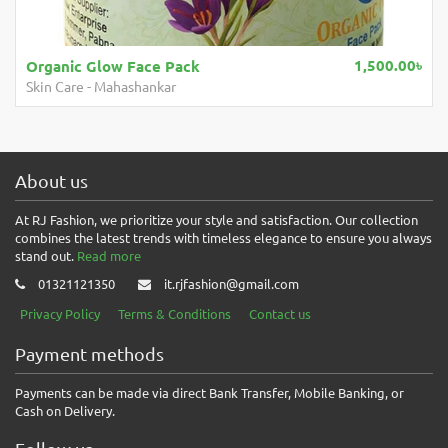
1,500.00৳
Organic Glow Face Pack
M
Skin Care
-
Mahashankar
H
About us
At RJ Fashion, we prioritize your style and satisfaction. Our collection
combines the latest trends with timeless elegance to ensure you always
stand out.
Read more
01321121350
it.rjfashion@gmail.com
Privacy Policy
Terms & Conditions
Contact us
Payment methods
Payments can be made via direct Bank Transfer, Mobile Banking, or
Cash on Delivery.