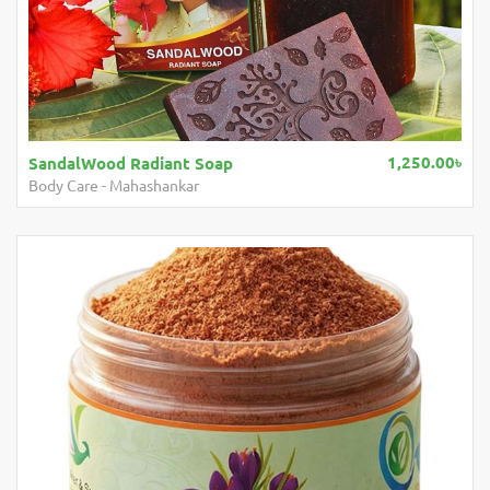
1,250.00৳
SandalWood Radiant Soap
M
Body Care
-
Mahashankar
S