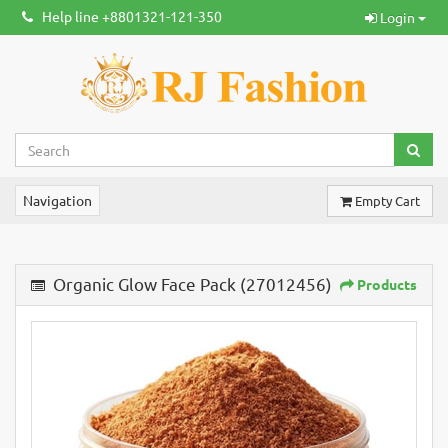
Help line +8801321-121-350
Login
Navigation
Empty Cart
Organic Glow Face Pack (27012456)
Products