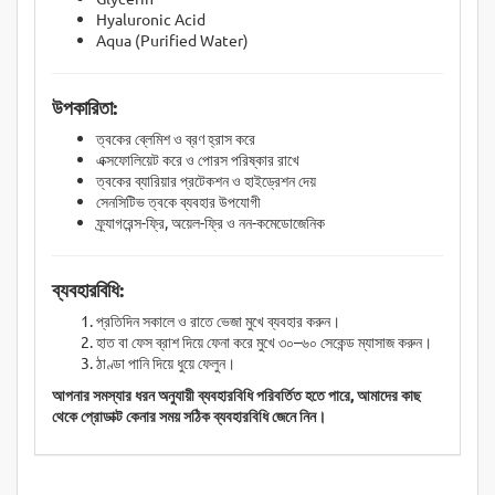
Hyaluronic Acid
Aqua (Purified Water)
উপকারিতা:
ত্বকের ব্লেমিশ ও ব্রণ হ্রাস করে
এক্সফোলিয়েট করে ও পোরস পরিষ্কার রাখে
ত্বকের ব্যারিয়ার প্রটেকশন ও হাইড্রেশন দেয়
সেনসিটিভ ত্বকে ব্যবহার উপযোগী
ফ্র্যাগরেন্স-ফ্রি, অয়েল-ফ্রি ও নন-কমেডোজেনিক
ব্যবহারবিধি:
প্রতিদিন সকালে ও রাতে ভেজা মুখে ব্যবহার করুন।
হাত বা ফেস ব্রাশ দিয়ে ফেনা করে মুখে ৩০–৬০ সেকেন্ড ম্যাসাজ করুন।
ঠাণ্ডা পানি দিয়ে ধুয়ে ফেলুন।
আপনার সমস্যার ধরন অনুযায়ী ব্যবহারবিধি পরিবর্তিত হতে পারে, আমাদের কাছ
থেকে প্রোডাক্ট কেনার সময় সঠিক ব্যবহারবিধি জেনে নিন।