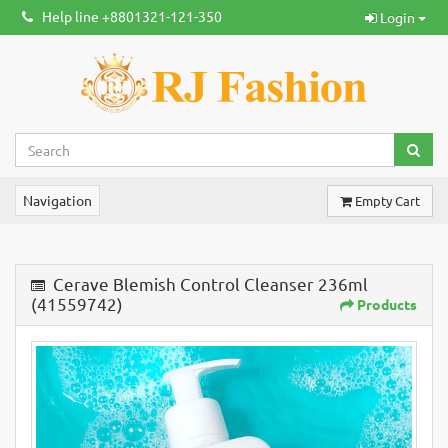
Help line +8801321-121-350
Login
Navigation
Empty Cart
Cerave Blemish Control Cleanser 236ml
(41559742)
Products