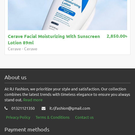
2,850.00৳
Cerave Facial Moisturizing With Sunscreen
Lotion 89ml
Cerave
-
Cerave
About us
At RJ Fashion, we prioritize your style and satisfaction. Our collection
combines the latest trends with timeless elegance to ensure you always
stand out.
Read more
01321121350
it.rjfashion@gmail.com
Privacy Policy
Terms & Conditions
Contact us
Payment methods