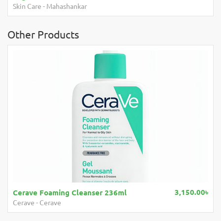
Medicube
-
Medicube
Other Products
3,150.00৳
Cerave Foaming Cleanser 236ml
Cerave
-
Cerave