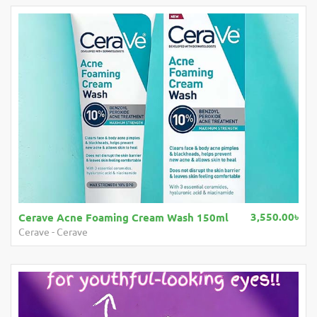
3,550.00৳
Cerave Acne Foaming Cream Wash 150ml
Cerave
-
Cerave