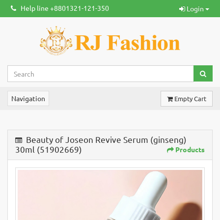
Help line +8801321-121-350
Login
Navigation
Empty Cart
Beauty of Joseon Revive Serum (ginseng)
30ml (51902669)
Products