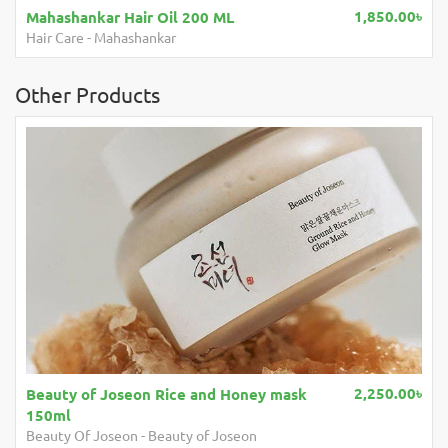
850.00৳
1,250.
SandalWood Radiant Soap
Body Care
-
Mahashankar
Other Products
2,250.00৳
Beauty of Joseon Rice and Honey mask
150ml
Beauty Of Joseon
-
Beauty of Joseon