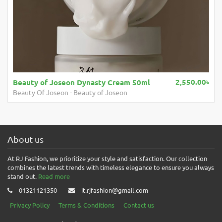
2,550.00৳
Beauty of Joseon Dynasty Cream 50ml
Beauty Of Joseon
-
Beauty of Joseon
About us
At RJ Fashion, we prioritize your style and satisfaction. Our collection
combines the latest trends with timeless elegance to ensure you always
stand out.
Read more
01321121350
it.rjfashion@gmail.com
Privacy Policy
Terms & Conditions
Contact us