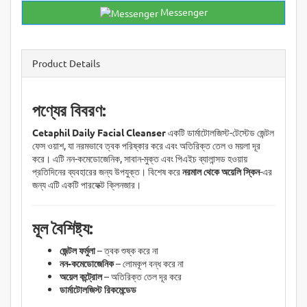
Messenger
Product Details
পণ্যের বিবরণ:
Cetaphil Daily Facial Cleanser
একটি ডার্মাটোলজিস্ট-টেস্টেড জেন্টল
ফেস ওয়াশ, যা নরমভাবে ত্বক পরিষ্কার করে এবং অতিরিক্ত তেল ও ময়লা দূর
করে। এটি নন-কমেডোজেনিক, সাবান-মুক্ত এবং পিএইচ ব্যালান্সড হওয়ায়
প্রতিদিনের ব্যবহারের জন্য উপযুক্ত। বিশেষ করে
নরমাল থেকে অয়েলি স্কিন
-এর
জন্য এটি একটি পারফেক্ট ক্লিনজার।
মূল বৈশিষ্ট্য:
জেন্টল ফর্মুলা
– ত্বক শুষ্ক করে না
নন-কমেডোজেনিক
– লোমকূপ বন্ধ করে না
অয়েল কন্ট্রোল
– অতিরিক্ত তেল দূর করে
ডার্মাটোলজিস্ট রিকমেন্ডেড