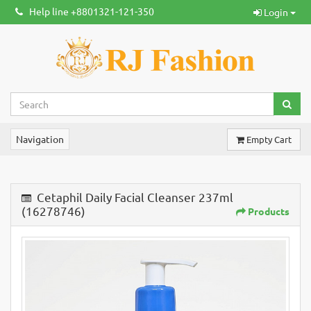
Help line +8801321-121-350
Login
Navigation
Empty Cart
Cetaphil Daily Facial Cleanser 237ml
(16278746)
Products