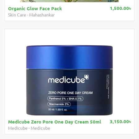
1,500.00৳
May Fair Sun Cream SPF 50 (100 ml)
Skin Care
-
Mayfair
3,150.00৳
l
Mahashankar Hair Oil 200 ML
Hair Care
-
Mahashankar