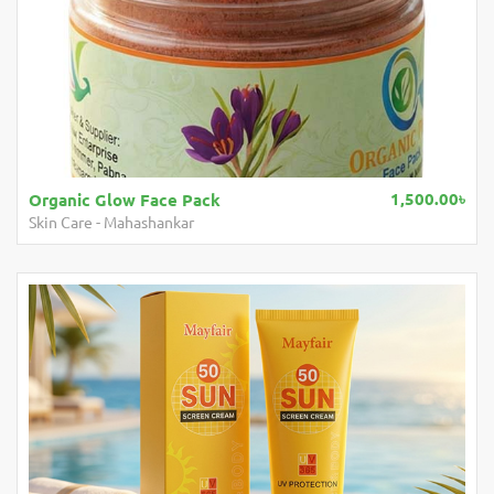
1,500.00৳
1,2
SandalWood Radiant Soap
Body Care
-
Mahashankar