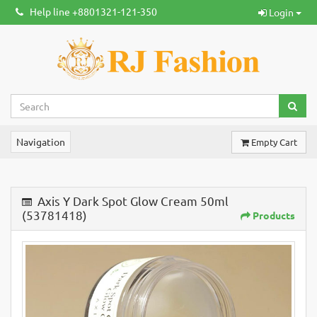
Help line +8801321-121-350
Login
Navigation
Empty Cart
Axis Y Dark Spot Glow Cream 50ml
(53781418)
Products