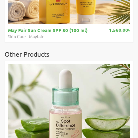
1,560.00৳
3,1
Medicube Zero Pore One Day Cream 50ml
Medicube
-
Medicube
Other Products