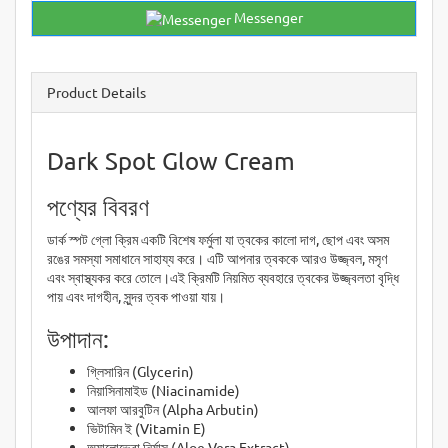
Messenger
Product Details
Dark Spot Glow Cream
পণ্যের বিবরণ
ডার্ক স্পট গ্লো ক্রিম একটি বিশেষ ফর্মুলা যা ত্বকের কালো দাগ, ছোপ এবং অসম
রঙের সমস্যা সমাধানে সাহায্য করে। এটি আপনার ত্বককে আরও উজ্জ্বল, মসৃণ
এবং স্বাস্থ্যকর করে তোলে।এই ক্রিমটি নিয়মিত ব্যবহারে ত্বকের উজ্জ্বলতা বৃদ্ধি
পায় এবং দাগহীন, সুন্দর ত্বক পাওয়া যায়।
উপাদান:
গ্লিসারিন (Glycerin)
নিয়াসিনামাইড (Niacinamide)
আলফা আরবুটিন (Alpha Arbutin)
ভিটামিন ই (Vitamin E)
অ্যালোভেরা নির্যাস (Aloe Vera Extract)