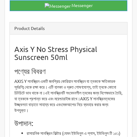
Messenger
Product Details
Axis Y No Stress Physical
Sunscreen 50ml
পণ্যের বিবরণ
AXIS Y সানস্ক্রিন একটি জনপ্রিয় কোরিয়ান সানস্ক্রিন যা ত্বককে ক্ষতিকারক
সূর্যরশ্মি থেকে রক্ষা করে। এটি হালকা ও দ্রুত শোষণযোগ্য, তাই ত্বকে কোনো
চিটচিটে ভাব থাকে না।এই সানস্ক্রিনটি সংবেদনশীল ত্বকের জন্য বিশেষভাবে তৈরি,
যা ত্বককে প্রশান্ত করে এবং ময়েশ্চারাইজ রাখে।AXIS Y সানস্ক্রিনত্বকের
উজ্জ্বলতা বাড়াতে সাহায্য করে এবংমেকআপের নিচে ব্যবহার করার জন্য
উপযুক্ত।
উপাদান:
রাসায়নিক সানস্ক্রিন ফিল্টার (যেমন ইউভিনুল এ প্লাস, ইউভিনুল টি ১৫১)