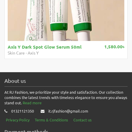
1,580.00৳
Axis Y Dark Spot Glow Serum 50ml
Skin Care
-
Axis Y
About us
At RJ Fashion, we prioritize your style and satisfaction. Our collection
combines the latest trends with timeless elegance to ensure you always
stand out.
Read more
01321121350
it.rjfashion@gmail.com
Privacy Policy
Terms & Conditions
Contact us
Payment methods