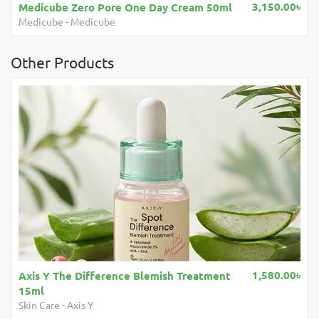
3,150.00৳
1,2
SandalWood Radiant Soap
Body Care
-
Mahashankar
Other Products
1,580.00৳
Axis Y The Difference Blemish Treatment
15ml
Skin Care
-
Axis Y