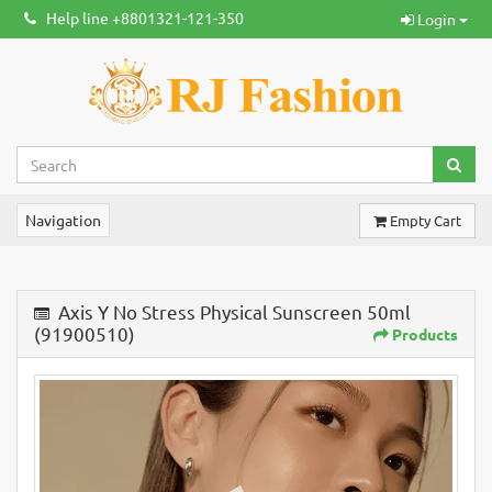
Help line +8801321-121-350
Login
Navigation
Empty Cart
Axis Y No Stress Physical Sunscreen 50ml
(91900510)
Products