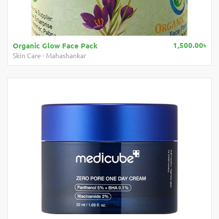
1,500.00৳
1,8
Mahashankar Hair Oil 200 ML
Hair Care
-
Mahashankar